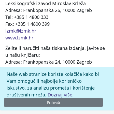
Leksikografski zavod Miroslav Krleža
Adresa: Frankopanska 26, 10000 Zagreb
Tel: +385 1 4800 333
Fax: +385 1 4800 399
lzmk@lzmk.hr
www.lzmk.hr
Želite li naručiti naša tiskana izdanja, javite se
u našu knjižaru:
Adresa: Frankopanska 24, 10000 Zagreb
Tel. +385 1 4800 444, +385 1 4800 346
Naše web stranice koriste kolačiće kako bi
komercijala@lzmk.hr
Vam omogućili najbolje korisničko
iskustvo, za analizu prometa i korištenje
društvenih mreža.
Doznaj više.
Prihvati
© 2026.
Leksikografski zavod Miroslav Krleža